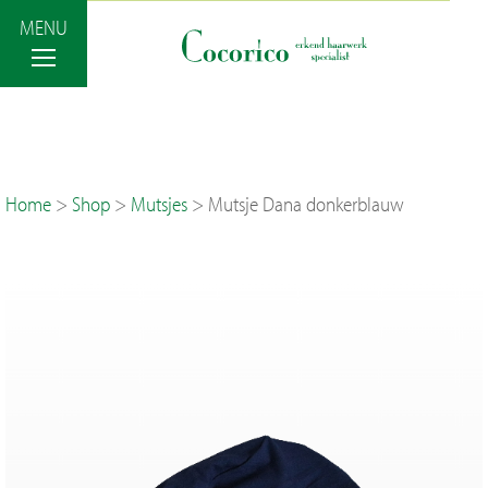
MENU
Terug
Home
>
Shop
>
Mutsjes
>
Mutsje Dana donkerblauw
Haaroplossingen
Styling & Onderhoud
Shop
Prijzen
Haar blog – Nieuws
Afspraak maken