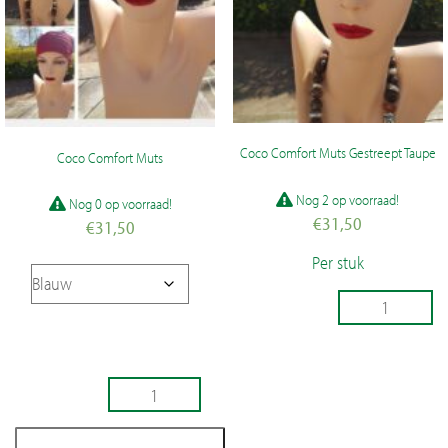
Coco Comfort Muts Gestreept Taupe
Coco Comfort Muts
Nog 2 op voorraad!
Nog 0 op voorraad!
€
31,50
€
31,50
Per stuk
Coco
Comfort
Muts
Gestreept
TOEVOEGEN
Coco
Taupe
Comfort
aantal
AAN
Muts