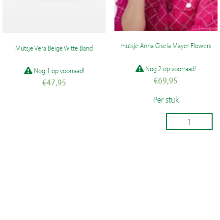
mutsje Anna Gisela Mayer Flowers
Mutsje Vera Beige Witte Band
Nog 2 op voorraad!
Nog 1 op voorraad!
€
69,95
€
47,95
Mutsje
Per stuk
Vera
mutsje
Beige
Anna
Witte
TOEVOEGEN
Gisela
Band
Mayer
aantal
TOEVOEGEN
AAN
Flowers
aantal
AAN
WINKELWAGEN
WINKELWAGEN