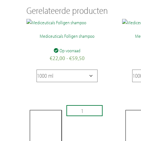
Gerelateerde producten
Mediceuticals Folligen shampoo
Med
Op voorraad
Prijsklasse:
€
22,00
-
€
59,50
€22,00
tot
€59,50
Mediceuticals
Mediceu
Folligen
Vitatin
shampoo
Conditi
aantal
aantal
Toevoegen
Toev