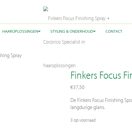
HAAROPLOSSINGEN
STYLING & ONDERHOUD
CONTACT
Sh
Pri
shing Spray
Haaroplossingen
Styling & Onderhoud
Haa
Ni
Finkers Focus Fi
Af
Co
€
37,50
De Finkers Focus Finishing Spr
langdurige glans.
3 op voorraad