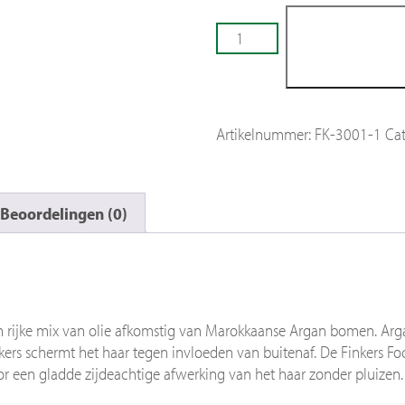
Toevoegen a
Finkers
Focus
winkelwa
Finishing
Spray
aantal
Artikelnummer:
FK-3001-1
Cat
Beoordelingen (0)
n rijke mix van olie afkomstig van Marokkaanse Argan bomen. Argan
ers schermt het haar tegen invloeden van buitenaf. De Finkers Foc
or een gladde zijdeachtige afwerking van het haar zonder pluizen.