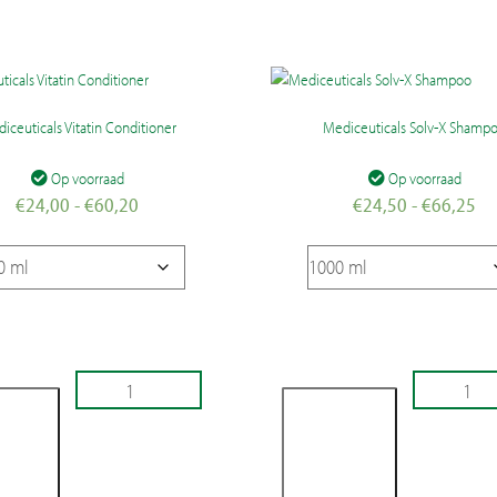
iceuticals Vitatin Conditioner
Mediceuticals Solv-X Shamp
Op voorraad
Op voorraad
Prijsklasse:
Pri
€
24,00
-
€
60,20
€
24,50
-
€
66,25
€24,00
€2
tot
to
€60,20
€6
ticals
Mediceuticals
Solv-
oner
X
Shampoo
oegen
Toevoegen
aantal