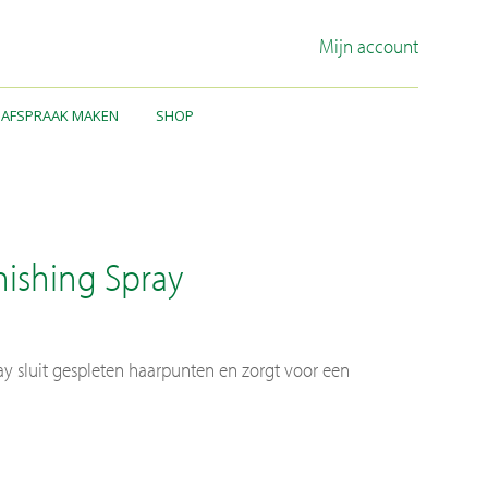
Mijn account
AFSPRAAK MAKEN
SHOP
op
jzen
r blog –
euws
nishing Spray
spraak maken
ntact
ay sluit gespleten haarpunten en zorgt voor een