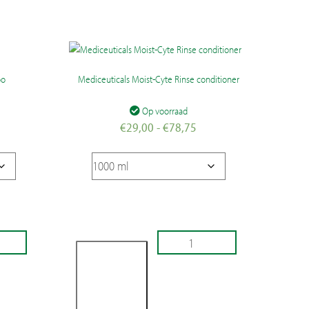
oo
Mediceuticals Moist-Cyte Rinse conditioner
Op voorraad
jsklasse:
Prijsklasse:
€
29,00
-
€
78,75
4,50
€29,00
t
tot
6,25
€78,75
Mediceuticals
Moist-
Cyte
Rinse
Toevoegen
conditioner