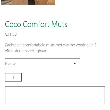
Contact
Coco Comfort Muts
€
31,50
Zachte en comfortabele muts met warme voering. In 3
effen kleuren verkijgbaar.
Coco
Comfort
Muts
aantal
In winkelmand