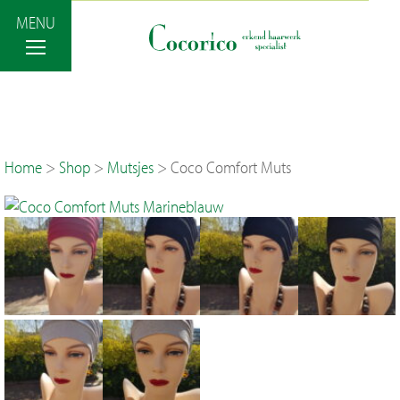
MENU
Terug
Home
>
Shop
>
Mutsjes
>
Coco Comfort Muts
Haaroplossingen
Styling & Onderhoud
Shop
Prijzen
Haar blog – Nieuws
Afspraak maken