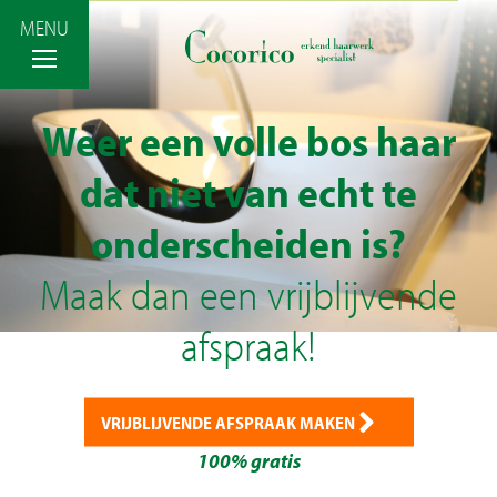
MENU
Terug
Weer een volle bos haar
dat niet van echt te
Haaroplossingen
onderscheiden is?
Maak dan een vrijblijvende
Styling & Onderhoud
afspraak!
Shop
Prijzen
VRIJBLIJVENDE AFSPRAAK MAKEN
Haar blog – Nieuws
100% gratis
Afspraak maken