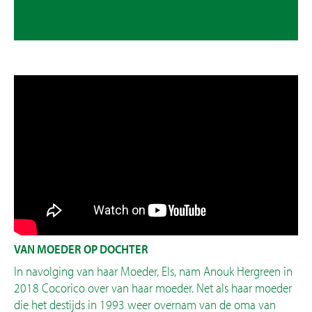
VAN MOEDER OP DOCHTER
In navolging van haar Moeder, Els, nam Anouk Hergreen in
2018 Cocorico over van haar moeder. Net als haar moeder
die het destijds in 1993 weer overnam van de oma van