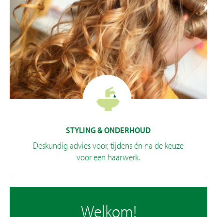
STYLING & ONDERHOUD
Deskundig advies voor, tijdens én na de keuze
voor een haarwerk.
Onderhoud synthetisch haarwerk
Welkom!
Verzorging hoofdhuid