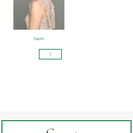
Naomi
Naomi
aantal
LEES
VERDER